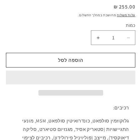
מחיר
255.00 ₪
רגיל
עלות משלוח
מחושבת במהלך התשלום.
כמות
הוספה לסל
רכיבים:
גלוקוזמין סולפאט, כונדרואיטין סולפאט, MSM, מונעי
התגיישויות (סטאריק אסיד, מגנזיום סטיארט, סליקה
דיאוקסיד), מייצב (פוליויניל פירולידון), רכיבים לציפוי