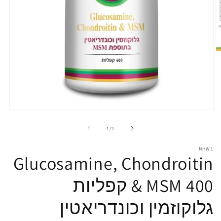
O
m
2
in
g
v
Open
media
1
מתוך
1
/
2
in
gallery
NHW1
view
Glucosamine, Chondroitin
& MSM 400 קפליות
גלוקוזמין וכונדריאטין