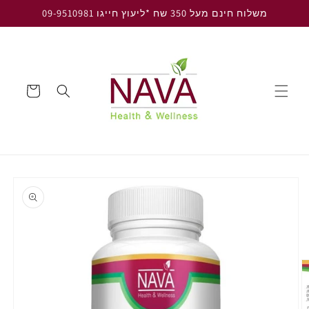
דלג
משלוח חינם מעל 350 שח *ליעוץ חייגו 09-9510981
לתוכן
עגלה
דלג
למידע
על
מוצרים