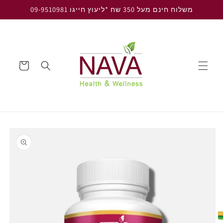
דלג
משלוח חינם מעל 350 שח *ליעוץ חייגו 09-9510981
לתוכן
עגלה
דלג
למידע
על
מוצרים