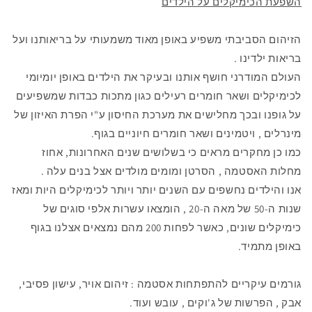
השפעת הכימיקלים על הילדים
הזיהום הסביבתי משפיע באופן מאוד משמעותי על בריאותנו ועל
בריאות ילדינו .
העולם המודרני חושף אותנו ובעיקר את הילדים באופן יומיומי
לכימיקלים ושאר חומרים רעילים כגון מתכות כבדות שמשפיעים
על גופנו ובכך מחלישים את מערכת החיסון ע"י הפרת האיזון של
מינרלים , ויטמינים ושאר חומרים חיוניים בגוף.
כמו כן מחקרים מראים כי בשלושים שנים האחרונות, אחוז
מחלות האסטמה , הסרטן ומומים מולדים אצל בנים עלה .
אנו והילדים נחשפים עם השנים יותר ויותר לכימיקלים היות ומאז
שנות ה-50 של מאה ה-20 , הומצאו עשרות אלפי סוגים של
כימיקלים שונים, כאשר לפחות 200 מהם נמצאים אצלנו בגוף
באופן מתמיד.
גורמים עיקריים להתפתחות אסטמה : זיהום אויר, עישון פסיבי,
אבק , הפרשות של ג'וקים , עובש ועוד.