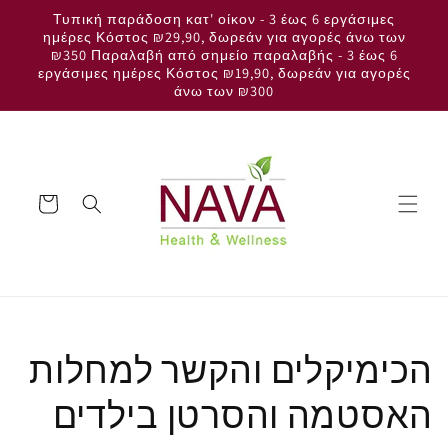
μετάβαση
Τυπική παράδοση κατ' οίκον - 3 έως 6 εργάσιμες
στο
ημέρες Κόστος ₪29,90, δωρεάν για αγορές άνω των
περιεχόμενο
₪350 Παραλαβή από σημείο παραλαβής - 3 έως 6
εργάσιμες ημέρες Κόστος ₪19,90, δωρεάν για αγορές
άνω των ₪300
Καλάθι
הכימיקלים והקשר למחלות
האסטמה והסרטן בילדים