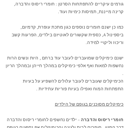
גורמים עיקריים להתפתחות הסרטן : חומרי ריסוס והדברה,
קרינה מייננת, תמיסות כימיות ועוד.
כמו כן ישנם חומרים נוספים כגון מתכת עופרת, קדמיום,
ביספינול
A
, כספית שקשורים לאוטיזם בילדים, הפרעות קשב
וריכוז וליקויי למידה.
ישנם כימיקלים שמועברים לעובר עוד ברחם , היות ונשים הרות
נחשפות למאות ואף אלפי כימיקלים במהלך חייהן ובמהלך הריון
.
הכימיקלים שעוברים לעובר עלולים להשפיע על בעיות
התפתחות המוח ואפילו בעיות פוריות עתידיות .
כימיקלים מסוכנים בגופם של הילדים
חומרי ריסוס והדברה
– ילדים נחשפים לחומרי ריסוס והדברה
דרך המזון , חומרים לבית ולגינה והכימיקלים אף נספגים בגופם