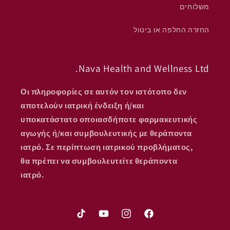
משלוחים
החזרה החלפה או ביטול
Nava Health and Wellness Ltd.
Οι πληροφορίες σε αυτόν τον ιστότοπο δεν
αποτελούν ιατρική ένδειξη ή/και
υποκατάστατο οποιασδήποτε φαρμακευτικής
αγωγής ή/και συμβουλευτικής με θεράποντα
ιατρό. Σε περίπτωση ιατρικού προβλήματος,
θα πρέπει να συμβουλευτείτε θεράποντα
ιατρό.
TikTok
YouTube
Instagram
Facebook